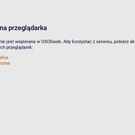
na przeglądarka
nie jest wspierana w USOSweb. Aby korzystać z serwisu, pobierz ak
ych przeglądarek:
refox
hrome