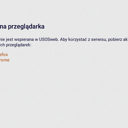
na przeglądarka
nie jest wspierana w USOSweb. Aby korzystać z serwisu, pobierz ak
ych przeglądarek:
refox
hrome