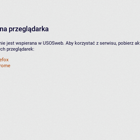
na przeglądarka
nie jest wspierana w USOSweb. Aby korzystać z serwisu, pobierz ak
ych przeglądarek:
refox
hrome