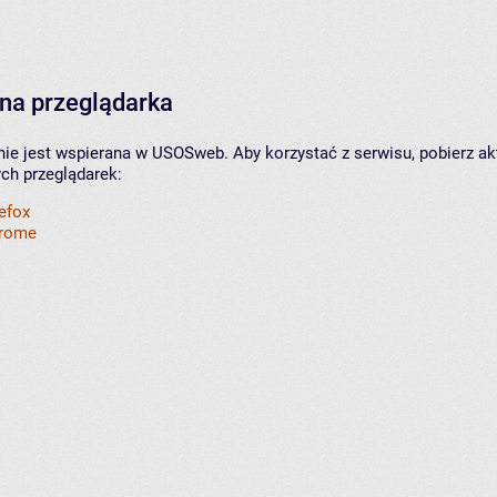
na przeglądarka
nie jest wspierana w USOSweb. Aby korzystać z serwisu, pobierz ak
ych przeglądarek:
refox
hrome