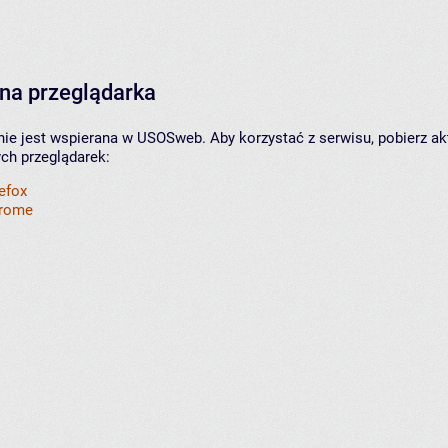
na przeglądarka
nie jest wspierana w USOSweb. Aby korzystać z serwisu, pobierz ak
ych przeglądarek:
refox
hrome