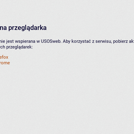
na przeglądarka
nie jest wspierana w USOSweb. Aby korzystać z serwisu, pobierz ak
ych przeglądarek:
refox
hrome