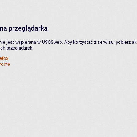
na przeglądarka
nie jest wspierana w USOSweb. Aby korzystać z serwisu, pobierz ak
ych przeglądarek:
refox
hrome