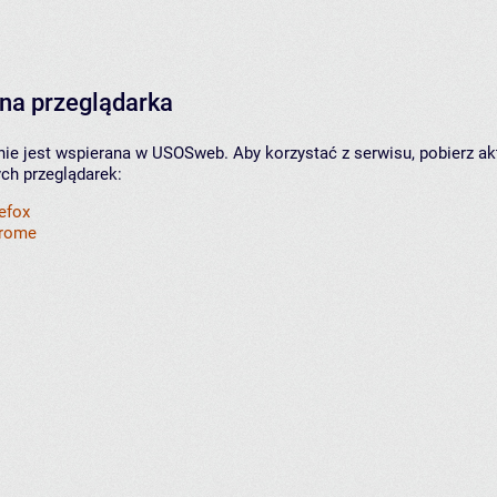
na przeglądarka
nie jest wspierana w USOSweb. Aby korzystać z serwisu, pobierz ak
ych przeglądarek:
refox
hrome