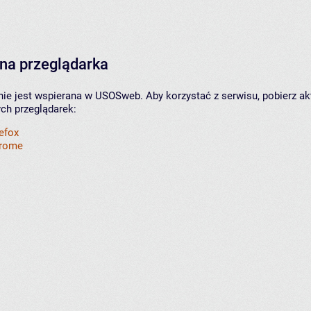
na przeglądarka
nie jest wspierana w USOSweb. Aby korzystać z serwisu, pobierz ak
ych przeglądarek:
refox
hrome