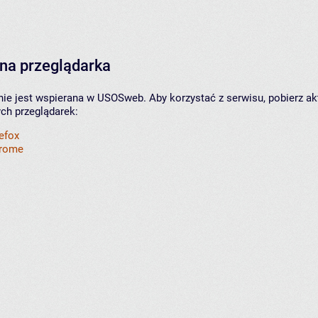
na przeglądarka
nie jest wspierana w USOSweb. Aby korzystać z serwisu, pobierz ak
ych przeglądarek:
refox
hrome