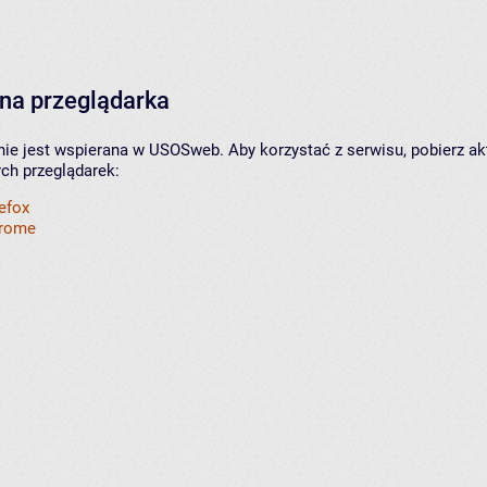
na przeglądarka
nie jest wspierana w USOSweb. Aby korzystać z serwisu, pobierz ak
ych przeglądarek:
refox
hrome