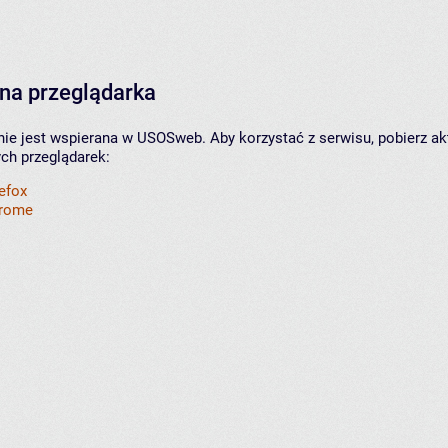
na przeglądarka
nie jest wspierana w USOSweb. Aby korzystać z serwisu, pobierz ak
ych przeglądarek:
refox
hrome