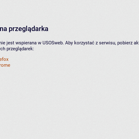
na przeglądarka
nie jest wspierana w USOSweb. Aby korzystać z serwisu, pobierz ak
ych przeglądarek:
refox
hrome