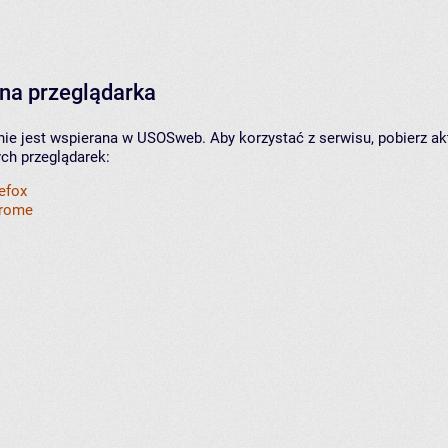
na przeglądarka
nie jest wspierana w USOSweb. Aby korzystać z serwisu, pobierz ak
ych przeglądarek:
refox
hrome