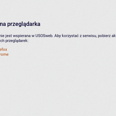
na przeglądarka
nie jest wspierana w USOSweb. Aby korzystać z serwisu, pobierz ak
ych przeglądarek:
refox
hrome