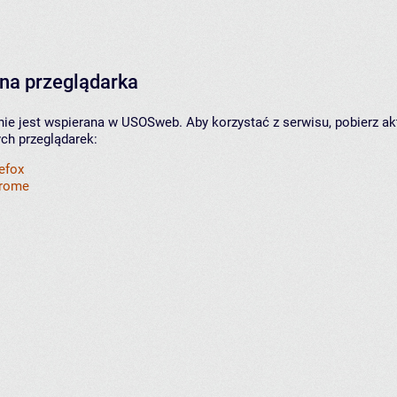
na przeglądarka
nie jest wspierana w USOSweb. Aby korzystać z serwisu, pobierz ak
ych przeglądarek:
refox
hrome