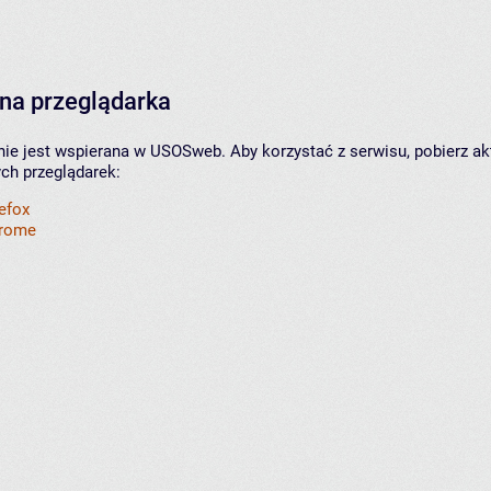
na przeglądarka
nie jest wspierana w USOSweb. Aby korzystać z serwisu, pobierz ak
ych przeglądarek:
refox
hrome