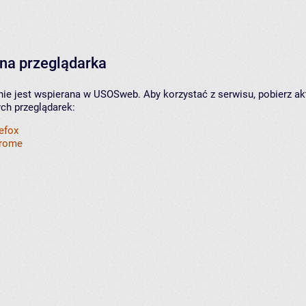
na przeglądarka
nie jest wspierana w USOSweb. Aby korzystać z serwisu, pobierz ak
ych przeglądarek:
refox
hrome