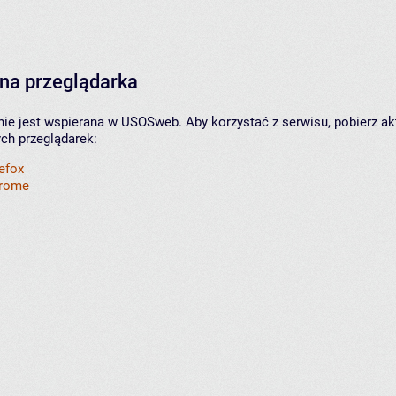
na przeglądarka
nie jest wspierana w USOSweb. Aby korzystać z serwisu, pobierz ak
ych przeglądarek:
refox
hrome