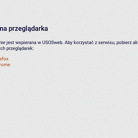
na przeglądarka
nie jest wspierana w USOSweb. Aby korzystać z serwisu, pobierz ak
ych przeglądarek:
refox
hrome