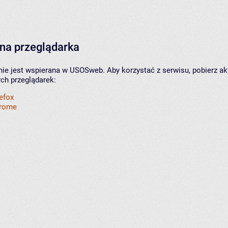
na przeglądarka
nie jest wspierana w USOSweb. Aby korzystać z serwisu, pobierz ak
ych przeglądarek:
refox
hrome