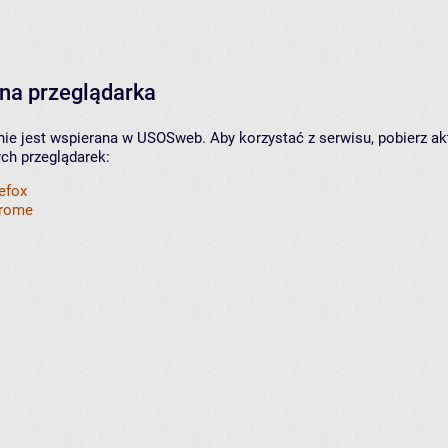
na przeglądarka
nie jest wspierana w USOSweb. Aby korzystać z serwisu, pobierz ak
ych przeglądarek:
refox
hrome