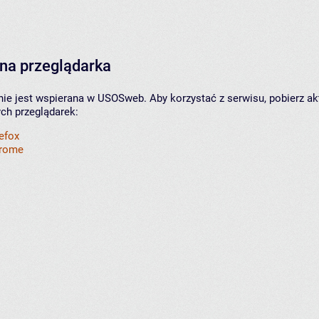
na przeglądarka
nie jest wspierana w USOSweb. Aby korzystać z serwisu, pobierz ak
ych przeglądarek:
refox
hrome