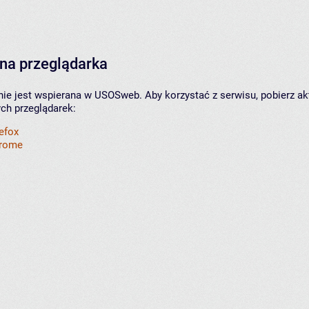
na przeglądarka
nie jest wspierana w USOSweb. Aby korzystać z serwisu, pobierz ak
ych przeglądarek:
refox
hrome