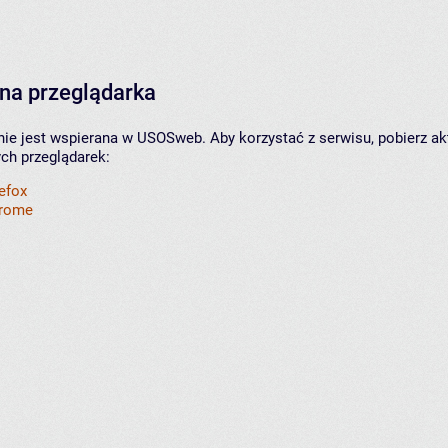
na przeglądarka
nie jest wspierana w USOSweb. Aby korzystać z serwisu, pobierz ak
ych przeglądarek:
refox
hrome