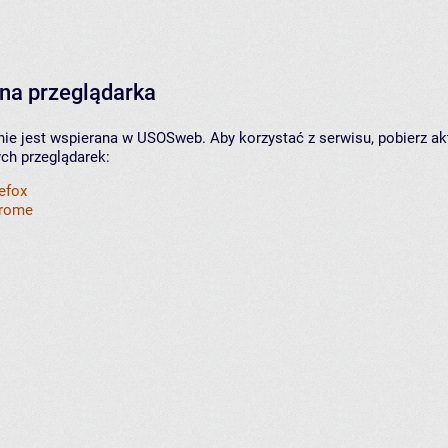
na przeglądarka
nie jest wspierana w USOSweb. Aby korzystać z serwisu, pobierz ak
ych przeglądarek:
refox
hrome