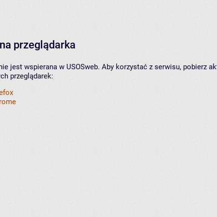
na przeglądarka
nie jest wspierana w USOSweb. Aby korzystać z serwisu, pobierz ak
ych przeglądarek:
refox
hrome