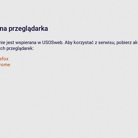
na przeglądarka
nie jest wspierana w USOSweb. Aby korzystać z serwisu, pobierz ak
ych przeglądarek:
refox
hrome