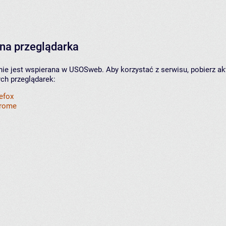
na przeglądarka
nie jest wspierana w USOSweb. Aby korzystać z serwisu, pobierz ak
ych przeglądarek:
refox
hrome