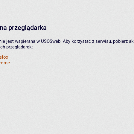
na przeglądarka
nie jest wspierana w USOSweb. Aby korzystać z serwisu, pobierz ak
ych przeglądarek:
refox
hrome