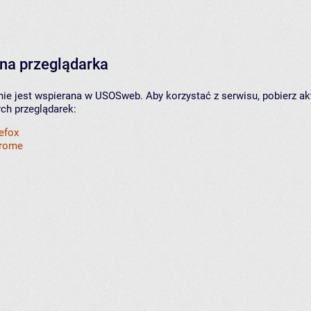
na przeglądarka
nie jest wspierana w USOSweb. Aby korzystać z serwisu, pobierz ak
ych przeglądarek:
refox
hrome