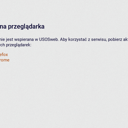
na przeglądarka
nie jest wspierana w USOSweb. Aby korzystać z serwisu, pobierz ak
ych przeglądarek:
refox
hrome