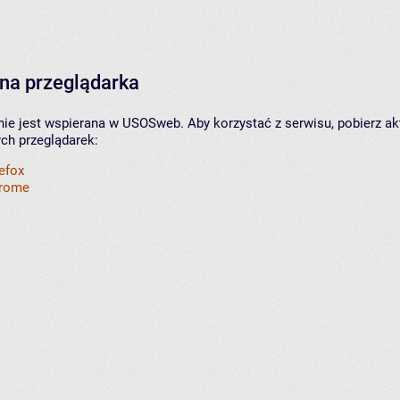
na przeglądarka
nie jest wspierana w USOSweb. Aby korzystać z serwisu, pobierz ak
ych przeglądarek:
refox
hrome