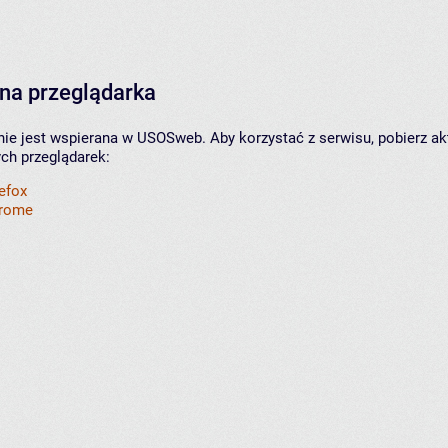
na przeglądarka
nie jest wspierana w USOSweb. Aby korzystać z serwisu, pobierz ak
ych przeglądarek:
refox
hrome