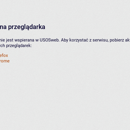
na przeglądarka
nie jest wspierana w USOSweb. Aby korzystać z serwisu, pobierz ak
ych przeglądarek:
refox
hrome