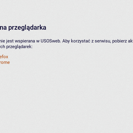
na przeglądarka
nie jest wspierana w USOSweb. Aby korzystać z serwisu, pobierz ak
ych przeglądarek:
refox
hrome