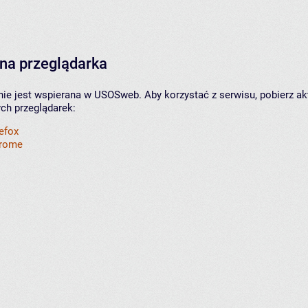
na przeglądarka
nie jest wspierana w USOSweb. Aby korzystać z serwisu, pobierz ak
ych przeglądarek:
refox
hrome