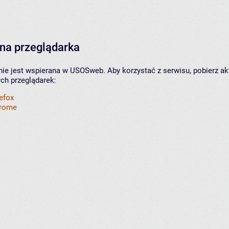
na przeglądarka
nie jest wspierana w USOSweb. Aby korzystać z serwisu, pobierz ak
ych przeglądarek:
refox
hrome