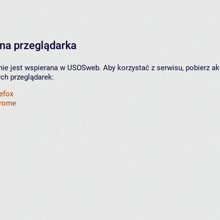
na przeglądarka
nie jest wspierana w USOSweb. Aby korzystać z serwisu, pobierz ak
ych przeglądarek:
refox
hrome