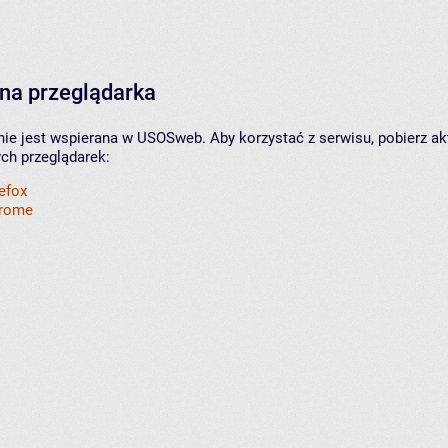
na przeglądarka
nie jest wspierana w USOSweb. Aby korzystać z serwisu, pobierz ak
ych przeglądarek:
refox
hrome