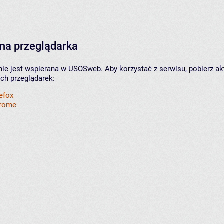
na przeglądarka
nie jest wspierana w USOSweb. Aby korzystać z serwisu, pobierz ak
ych przeglądarek:
refox
hrome