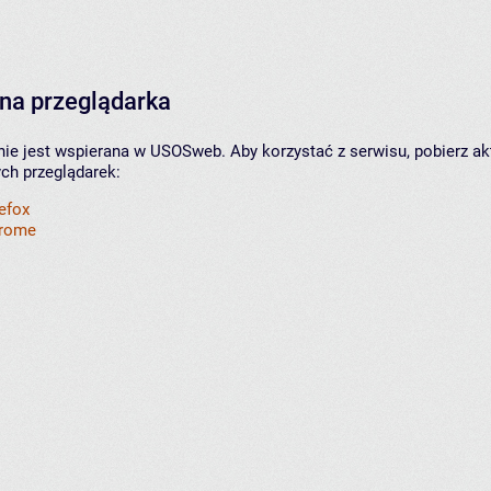
na przeglądarka
nie jest wspierana w USOSweb. Aby korzystać z serwisu, pobierz ak
ych przeglądarek:
refox
hrome