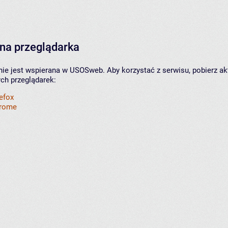
na przeglądarka
nie jest wspierana w USOSweb. Aby korzystać z serwisu, pobierz ak
ych przeglądarek:
refox
hrome