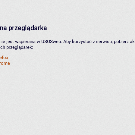
na przeglądarka
nie jest wspierana w USOSweb. Aby korzystać z serwisu, pobierz ak
ych przeglądarek:
refox
hrome