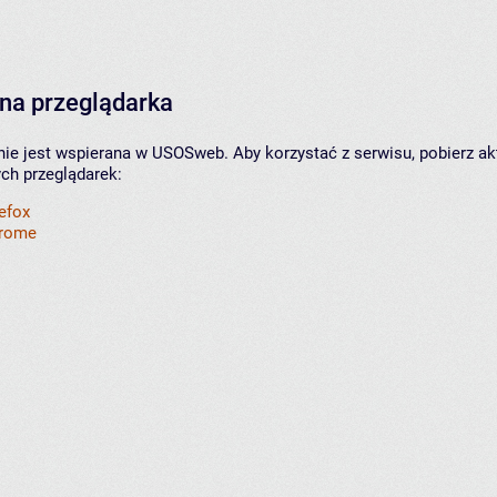
na przeglądarka
nie jest wspierana w USOSweb. Aby korzystać z serwisu, pobierz ak
ych przeglądarek:
refox
hrome