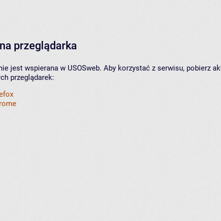
na przeglądarka
nie jest wspierana w USOSweb. Aby korzystać z serwisu, pobierz ak
ych przeglądarek:
refox
hrome