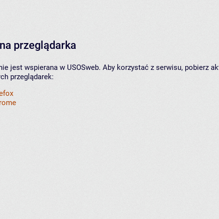
na przeglądarka
nie jest wspierana w USOSweb. Aby korzystać z serwisu, pobierz ak
ych przeglądarek:
refox
hrome