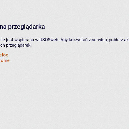
na przeglądarka
nie jest wspierana w USOSweb. Aby korzystać z serwisu, pobierz ak
ych przeglądarek:
refox
hrome