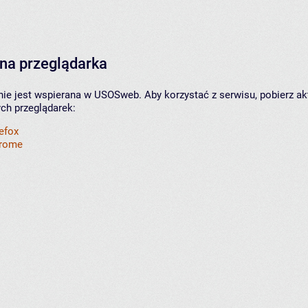
na przeglądarka
nie jest wspierana w USOSweb. Aby korzystać z serwisu, pobierz ak
ych przeglądarek:
refox
hrome