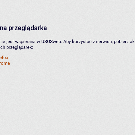
na przeglądarka
nie jest wspierana w USOSweb. Aby korzystać z serwisu, pobierz ak
ych przeglądarek:
refox
hrome